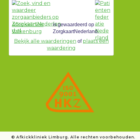
Afkickkliniek
is gewaardeerd op
Valkenburg
ZorgkaartNederland.
Bekijk alle waarderingen
plaats een
of
waardering
©
Afkickkliniek Limburg. Alle rechten voorbehouden.