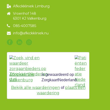
Afkickkliniek Limburg
Vroenhof 148
6301 KJ Valkenburg
085-4007585
info@afkickkliniek.nu
Afkickkliniek
is gewaardeerd op
Valkenburg
ZorgkaartNederland.
Bekijk alle waarderingen
plaats een
of
waardering