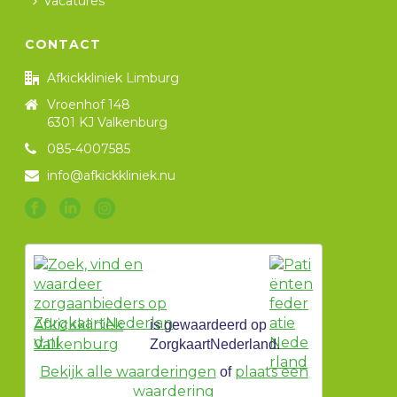
Vacatures
CONTACT
Afkickkliniek Limburg
Vroenhof 148
6301 KJ Valkenburg
085-4007585
info@afkickkliniek.nu
Afkickkliniek
is gewaardeerd op
Valkenburg
ZorgkaartNederland.
Bekijk alle waarderingen
plaats een
of
waardering