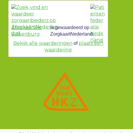
Afkickkliniek
is gewaardeerd op
Valkenburg
ZorgkaartNederland.
Bekijk alle waarderingen
plaats een
of
waardering