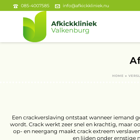
085-4007585
info@afkickkliniek.nu
A
HOME
»
VERS
Een crackverslaving ontstaat wanneer iemand gee
wordt. Crack werkt zeer snel en krachtig, maar o
op- en neergang maakt crack extreem verslaven
en lijden onder ernstige 