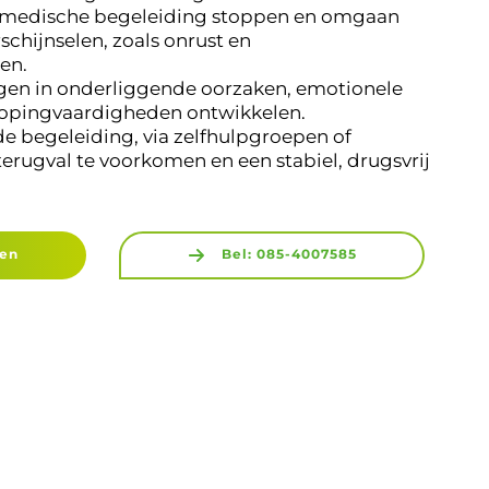
r medische begeleiding stoppen en omgaan
chijnselen, zoals onrust en
en.
ijgen in onderliggende oorzaken, emotionele
copingvaardigheden ontwikkelen.
e begeleiding, via zelfhulpgroepen of
rugval te voorkomen en een stabiel, drugsvrij
gen
Bel: 085-4007585