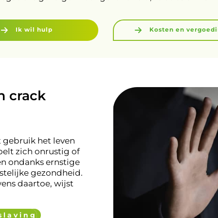
Ik wil hulp
Kosten en vergoed
n crack
 gebruik het leven
elt zich onrustig of
oken ondanks ernstige
stelijke gezondheid.
ens daartoe, wijst
slaving