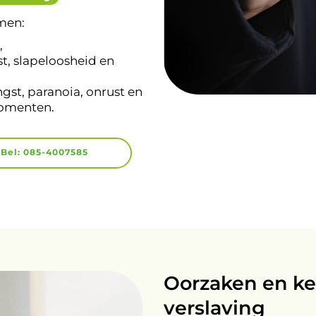
omen:
,
, slapeloosheid en
ngst, paranoia, onrust en
momenten.
Bel: 085-4007585
Oorzaken en k
verslaving