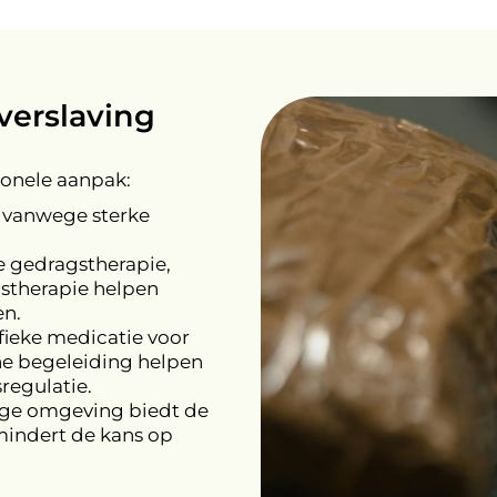
verslaving
sionele aanpak:
k vanwege sterke
e gedragstherapie,
stherapie helpen
en.
ieke medicatie voor
he begeleiding helpen
regulatie.
lige omgeving biedt de
mindert de kans op