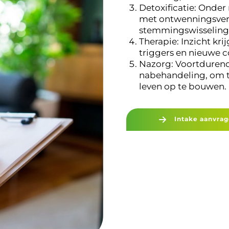
Detoxificatie: Onde
met ontwenningsvers
stemmingswisseling
Therapie: Inzicht kr
triggers en nieuwe 
Nazorg: Voortdurend
nabehandeling, om te
leven op te bouwen.
Intake aanvra