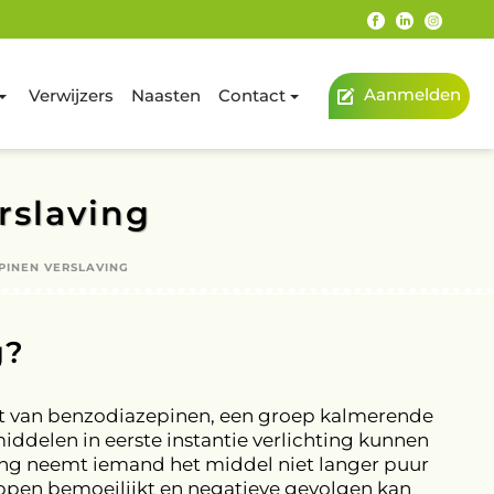
Aanmelden
Verwijzers
Naasten
Contact
rslaving
PINEN VERSLAVING
g?
rdt van benzodiazepinen, een groep kalmerende
delen in eerste instantie verlichting kunnen
aving neemt iemand het middel niet langer puur
ppen bemoeilijkt en negatieve gevolgen kan