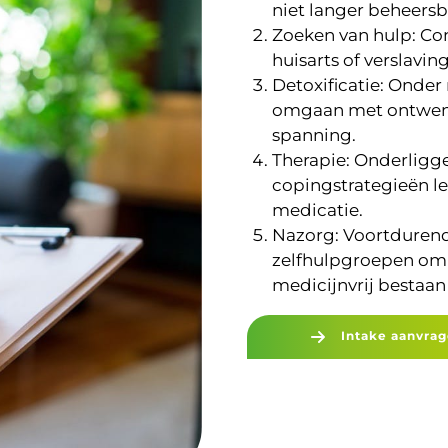
niet langer beheersba
Zoeken van hulp: Co
huisarts of verslavin
Detoxificatie: Onde
omgaan met ontwenni
spanning.
Therapie: Onderlig
copingstrategieën le
medicatie.
Nazorg: Voortduren
zelfhulpgroepen om 
medicijnvrij bestaa
Intake aanvra