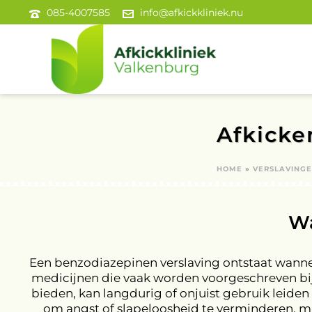
085-4007585
info@afkickkliniek.nu
Afkicke
HOME
»
VERSLAVING
Wa
Een benzodiazepinen verslaving ontstaat wanne
medicijnen die vaak worden voorgeschreven bij
bieden, kan langdurig of onjuist gebruik leide
om angst of slapeloosheid te verminderen, 