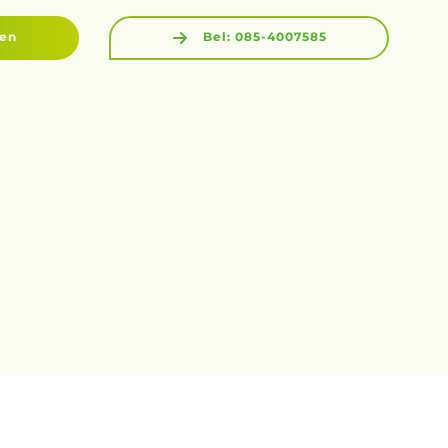
gen
Bel: 085-4007585