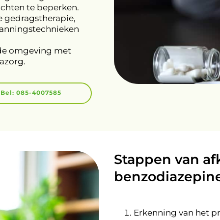
chten te beperken.
e gedragstherapie,
panningstechnieken
erde omgeving met
nazorg.
Bel: 085-4007585
Stappen van af
benzodiazepin
Erkenning van het p