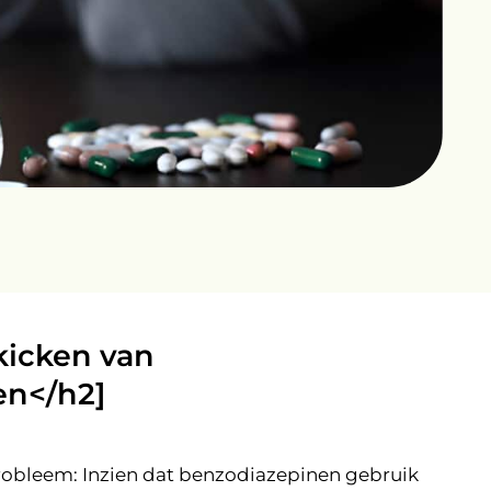
kicken van
en</h2]
robleem: Inzien dat benzodiazepinen gebruik