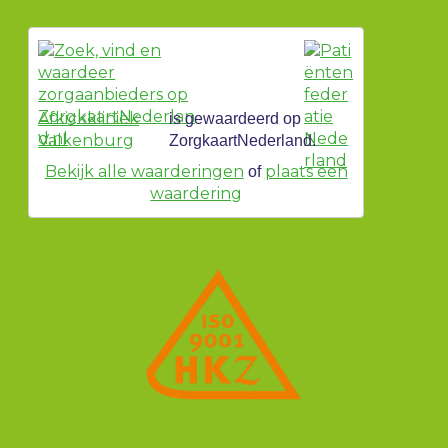
Afkickkliniek
is gewaardeerd op
Valkenburg
ZorgkaartNederland.
Bekijk alle waarderingen
plaats een
of
waardering